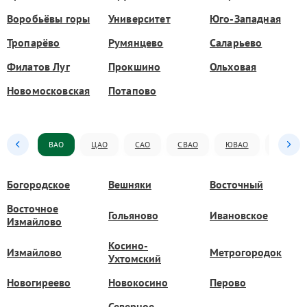
Воробьёвы горы
Университет
Юго-Западная
Тропарёво
Румянцево
Саларьево
Филатов Луг
Прокшино
Ольховая
Новомосковская
Потапово
ВАО
ЦАО
САО
СВАО
ЮВАО
ЮАО
Богородское
Вешняки
Восточный
Восточное
Гольяново
Ивановское
Измайлово
Косино-
Измайлово
Метрогородок
Ухтомский
Новогиреево
Новокосино
Перово
Северное