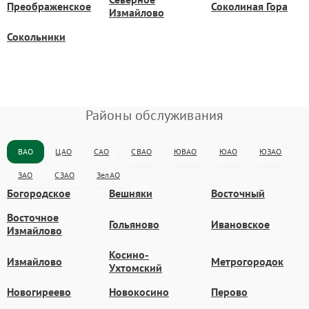
Преображенское
Соколиная Гора
Измайлово
Сокольники
Районы обслуживания
ВАО
ЦАО
САО
СВАО
ЮВАО
ЮАО
ЮЗАО
ЗАО
СЗАО
ЗелАО
Богородское
Вешняки
Восточный
Восточное
Гольяново
Ивановское
Измайлово
Косино-
Измайлово
Метрогородок
Ухтомский
Новогиреево
Новокосино
Перово