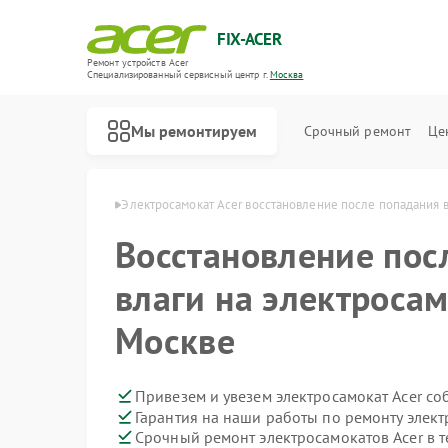
FIX-ACER
Ремонт устройств Acer
Специализированный cервисный центр г.
Москва
Мы ремонтируем
Срочный ремонт
Це
катов Acer в Москве
Электросамокат Acer восстановление после попадания 
Восстановление пос
влаги на электросам
Москве
Привезем и увезем электросамокат Acer со
Гарантия на наши работы по ремонту элек
Срочный ремонт электросамокатов Acer в т