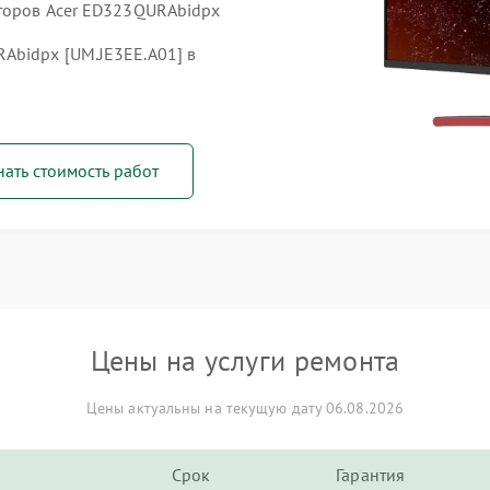
иторов Acer ED323QURAbidpx
Abidpx [UM.JE3EE.A01] в
нать стоимость работ
Цены на услуги ремонта
Цены актуальны на текущую дату 06.08.2026
Срок
Гарантия