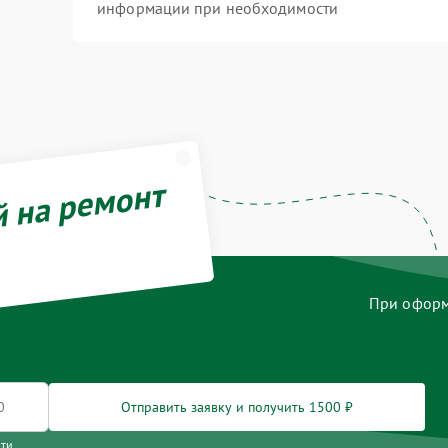
информации при необходимости
й на ремонт
При оформл
Отправить заявку и получить 1500 ₽
сти