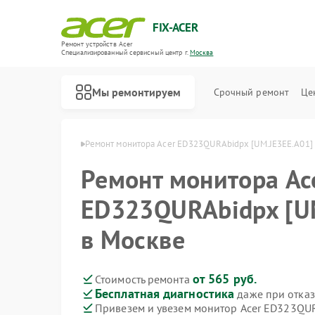
FIX-ACER
Ремонт устройств Acer
Специализированный cервисный центр г.
Москва
Мы ремонтируем
Срочный ремонт
Це
торов Acer в Москве
Ремонт монитора Acer ED323QURAbidpx [UM.JE3EE.A01]
Ремонт монитора Ac
ED323QURAbidpx [U
в Москве
от 565 руб.
Стоимость ремонта
Бесплатная диагностика
даже при отказ
Привезем и увезем монитор Acer ED323QUR
Ремонт электросамокатов Acer