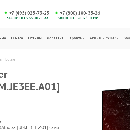
+7 (495) 023-73-25
+7 (800) 100-33-26
Ежедневно с 9:00 до 21:00
Звонок бесплатный по РФ
ны
О нас
Отзывы
Доставка
Гарантии
Акции и скидки
Зая
 в Москве
er
M.JE3EE.A01]
е
Abidpx [UM.JE3EE.A01] сами