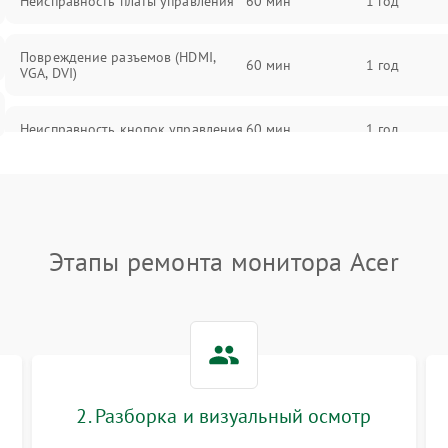
Неисправность платы управления
60 мин
1 год
Повреждение разъемов (HDMI,
60 мин
1 год
VGA, DVI)
Неисправность кнопок управления
60 мин
1 год
Поломка инвертора
60 мин
1 год
Повреждение кабеля питания
60 мин
1 год
Этапы ремонта монитора Acer
Неисправность системы защиты от
60 мин
1 год
перегрузок
Поломка системы автоматического
60 мин
1 год
отключения
2. Разборка и визуальный осмотр
Неисправность системы защиты от