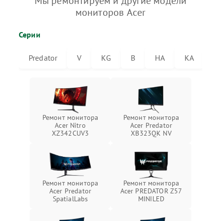
Мы ремонтируем и другие модели
мониторов Acer
Серии
Predator
V
KG
B
HA
KA
V
Ремонт монитора
Ремонт монитора
Acer Nitro
Acer Predator
XZ342CUV3
XB323QK NV
Ремонт монитора
Ремонт монитора
Acer Predator
Acer PREDATOR Z57
SpatialLabs
MINILED