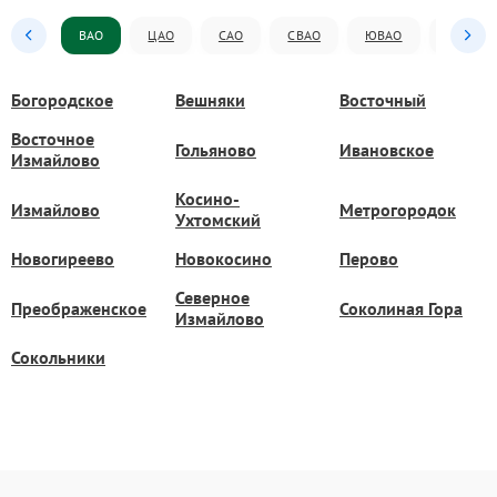
ВАО
ЦАО
САО
СВАО
ЮВАО
ЮАО
Богородское
Вешняки
Восточный
Восточное
Гольяново
Ивановское
Измайлово
Косино-
Измайлово
Метрогородок
Ухтомский
Новогиреево
Новокосино
Перово
Северное
Преображенское
Соколиная Гора
Измайлово
Сокольники