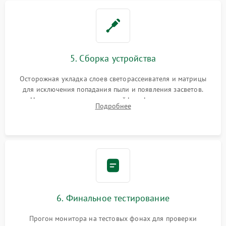
5. Сборка устройства
Осторожная укладка слоев светорассеивателя и матрицы
для исключения попадания пыли и появления засветов.
Надежное подключение шлейфов, фиксация плат и
Подробнее
аккуратное защелкивание пластикового корпуса монитора.
6. Финальное тестирование
Прогон монитора на тестовых фонах для проверки