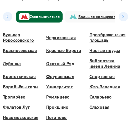
Сокольническая
Большая кольцевая
Бульвар
Преображенская
Черкизовская
Рокоссовского
площадь
Красносельская
Красные Ворота
Чистые пруды
Библиотека
Лубянка
Охотный Ряд
имени Ленина
Кропоткинская
Фрунзенская
Спортивная
Воробьёвы горы
Университет
Юго-Западная
Тропарёво
Румянцево
Саларьево
Филатов Луг
Прокшино
Ольховая
Новомосковская
Потапово