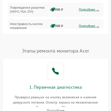
Повреждение разъемов
500 ₽
Подробнее →
(HDMI, VGA, DVI)
Неисправность кнопок
500 ₽
Подробнее →
управления
Поломка инвертора
1500 ₽
Подробнее →
Этапы ремонта монитора Acer
Повреждение кабеля
500 ₽
Подробнее →
питания
Неисправность системы
1000 ₽
Подробнее →
защиты от перегрузок
Поломка системы
1. Первичная диагностика
автоматического
1000 ₽
Подробнее →
отключения
Проверка реакции на кнопку включения и наличия
дежурного питания. Осмотр экрана на механические
Неисправность системы
повреждения. Подключение к ПК для оценки вывода
защиты от короткого
1000 ₽
Подробнее →
Подробнее