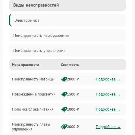
Виды неисправностей
Электроника
Неисправность изображения
Неисправность управления
Неисправности
Стоимость
Неисправность интерфейсов
Неисправность матрицы
2000 ₽
Подробнее →
Прочие неисправности
Повреждение подсветки
1500 ₽
Подробнее →
Неисправность звука
Поломка блока питания
1000 ₽
Подробнее →
Механические повреждения
Неисправность платы
2000 ₽
Подробнее →
управления