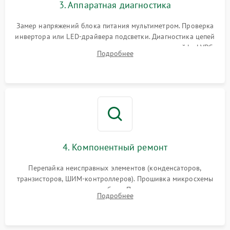
3. Аппаратная диагностика
Поломка системы защиты
1000 ₽
Подробнее →
от замыкания
Замер напряжений блока питания мультиметром. Проверка
инвертора или LED-драйвера подсветки. Диагностика цепей
питания скалера и тестирование сигналов на шлейфе LVDS
Подробнее
4. Компонентный ремонт
Перепайка неисправных элементов (конденсаторов,
транзисторов, ШИМ-контроллеров). Прошивка микросхемы
памяти при программных сбоях. При поломке подсветки —
Подробнее
разборка матрицы и замена выгоревших светодиодов.