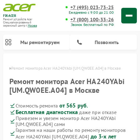
+7 (495) 023-73-25
Ежедневно с 9:00 до 21:00
FIX-ACER
+7 (800) 100-33-26
Ремонт устройств Acer
Специализированный
Звонок бесплатный по РФ
cервисный центр г.
Москва
Мы ремонтируем
Позвонить
оскве
Ремонт монитора Acer HA240YAbi [UM.QW0EE.A04] в Москве
Ремонт монитора Acer HA240YAbi
[UM.QW0EE.A04] в Москве
от 565 руб.
Стоимость ремонта
Бесплатная диагностика
даже при отказе
Привезем и увезем монитор Acer HA240YAbi
[UM.QW0EE.A04] сами
Гарантия на наши работы по ремонту мониторов
до 3-х лет
Acer HA240YAbi [UM.QW0EE.A04]