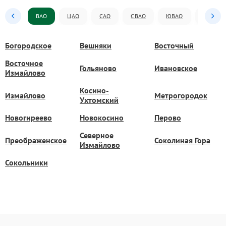
ВАО
ЦАО
САО
СВАО
ЮВАО
ЮАО
Богородское
Вешняки
Восточный
Восточное
Гольяново
Ивановское
Измайлово
Косино-
Измайлово
Метрогородок
Ухтомский
Новогиреево
Новокосино
Перово
Северное
Преображенское
Соколиная Гора
Измайлово
Сокольники