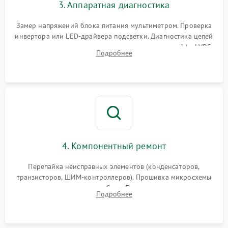
3. Аппаратная диагностика
Поломка системы защиты
1000 ₽
Подробнее →
от замыкания
Замер напряжений блока питания мультиметром. Проверка
инвертора или LED-драйвера подсветки. Диагностика цепей
питания скалера и тестирование сигналов на шлейфе LVDS
Подробнее
4. Компонентный ремонт
Перепайка неисправных элементов (конденсаторов,
транзисторов, ШИМ-контроллеров). Прошивка микросхемы
памяти при программных сбоях. При поломке подсветки —
Подробнее
разборка матрицы и замена выгоревших светодиодов.