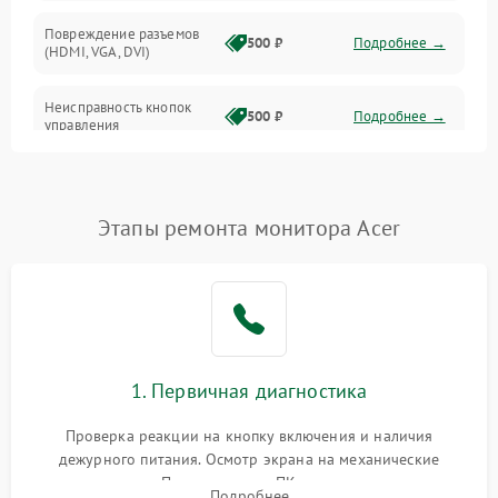
Повреждение разъемов
500 ₽
Подробнее →
(HDMI, VGA, DVI)
Неисправность кнопок
500 ₽
Подробнее →
управления
Поломка инвертора
1500 ₽
Подробнее →
Этапы ремонта монитора Acer
Повреждение кабеля
500 ₽
Подробнее →
питания
Неисправность системы
1000 ₽
Подробнее →
защиты от перегрузок
Поломка системы
1. Первичная диагностика
автоматического
1000 ₽
Подробнее →
отключения
Проверка реакции на кнопку включения и наличия
дежурного питания. Осмотр экрана на механические
Неисправность системы
повреждения. Подключение к ПК для оценки вывода
защиты от короткого
1000 ₽
Подробнее →
Подробнее