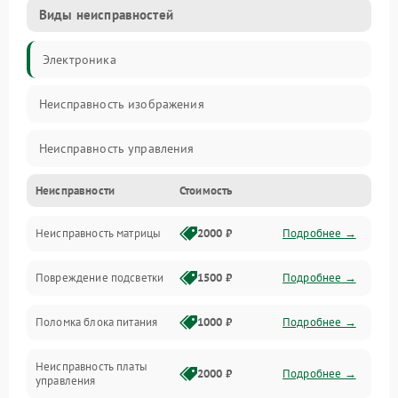
Виды неисправностей
Электроника
Неисправность изображения
Неисправность управления
Неисправности
Стоимость
Неисправность интерфейсов
Неисправность матрицы
2000 ₽
Подробнее →
Прочие неисправности
Повреждение подсветки
1500 ₽
Подробнее →
Неисправность звука
Поломка блока питания
1000 ₽
Подробнее →
Механические повреждения
Неисправность платы
2000 ₽
Подробнее →
управления