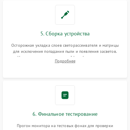
5. Сборка устройства
Осторожная укладка слоев светорассеивателя и матрицы
для исключения попадания пыли и появления засветов.
Надежное подключение шлейфов, фиксация плат и
Подробнее
аккуратное защелкивание пластикового корпуса монитора.
6. Финальное тестирование
Прогон монитора на тестовых фонах для проверки