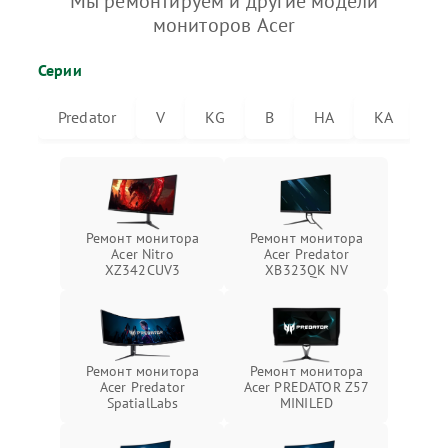
Мы ремонтируем и другие модели
мониторов Acer
Серии
Predator
V
KG
B
HA
KA
V
Ремонт монитора
Ремонт монитора
Acer Nitro
Acer Predator
XZ342CUV3
XB323QK NV
Ремонт монитора
Ремонт монитора
Acer Predator
Acer PREDATOR Z57
SpatialLabs
MINILED