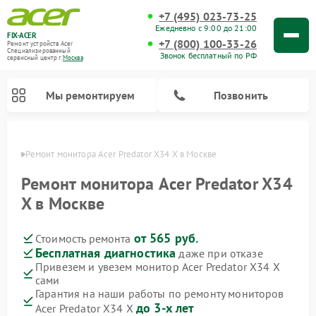
+7 (495) 023-73-25
Ежедневно с 9:00 до 21:00
FIX-ACER
+7 (800) 100-33-26
Ремонт устройств Acer
Специализированный
Звонок бесплатный по РФ
cервисный центр г.
Москва
Мы ремонтируем
Позвонить
оскве
Ремонт монитора Acer Predator X34 X в Москве
Ремонт монитора Acer Predator X34
X в Москве
от 565 руб.
Стоимость ремонта
Бесплатная диагностика
даже при отказе
Привезем и увезем монитор Acer Predator X34 X
сами
Гарантия на наши работы по ремонту мониторов
до 3-х лет
Acer Predator X34 X