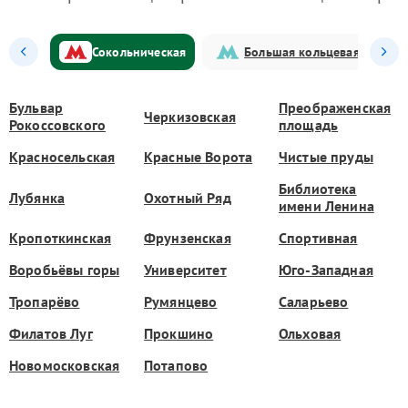
Сокольническая
Большая кольцевая
Бульвар
Преображенская
Черкизовская
Рокоссовского
площадь
Красносельская
Красные Ворота
Чистые пруды
Библиотека
Лубянка
Охотный Ряд
имени Ленина
Кропоткинская
Фрунзенская
Спортивная
Воробьёвы горы
Университет
Юго-Западная
Тропарёво
Румянцево
Саларьево
Филатов Луг
Прокшино
Ольховая
Новомосковская
Потапово