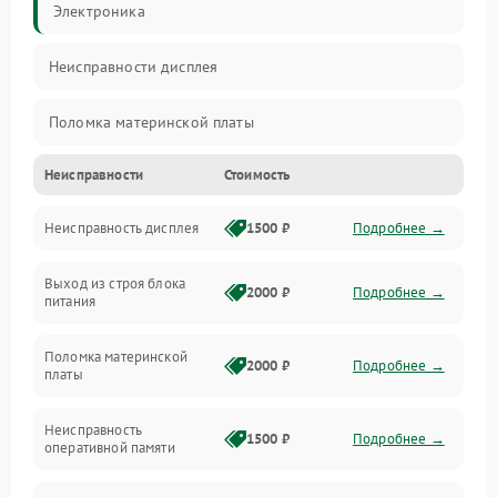
Электроника
Неисправности дисплея
Поломка материнской платы
Неисправности
Стоимость
Неисправность системы охлаждения
Неисправность дисплея
1500 ₽
Подробнее →
Неисправность BIOS
Выход из строя блока
Повреждение корпуса
2000 ₽
Подробнее →
питания
Поломка аудиосистемы (динамики, разъёмы)
Поломка материнской
2000 ₽
Подробнее →
платы
Неисправность Wi-Fi модуля
Неисправность
1500 ₽
Подробнее →
оперативной памяти
Повреждение разъёмов (USB, HDMI и др.)