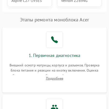
Aspire C27-195ES
Veriton Z2694G
Этапы ремонта моноблока Acer
1. Первичная диагностика
Внешний осмотр матрицы, корпуса и разъемов. Проверка
блока питания и реакции на кнопку включения. Оценка
изображения, звука и работы периферии для сужения круга
Подробнее
возможных неисправностей перед вскрытием.