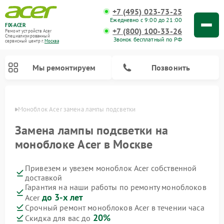
+7 (495) 023-73-25
Ежедневно с 9:00 до 21:00
FIX-ACER
+7 (800) 100-33-26
Ремонт устройств Acer
Специализированный
Звонок бесплатный по РФ
cервисный центр г.
Москва
Мы ремонтируем
Позвонить
оскве
Моноблок Acer замена лампы подсветки
Замена лампы подсветки на
моноблоке Acer в Москве
Привезем и увезем моноблок Acer собственной
доставкой
Гарантия на наши работы по ремонту моноблоков
до 3-х лет
Acer
Срочный ремонт моноблоков Acer в течении часа
20%
Скидка для вас до