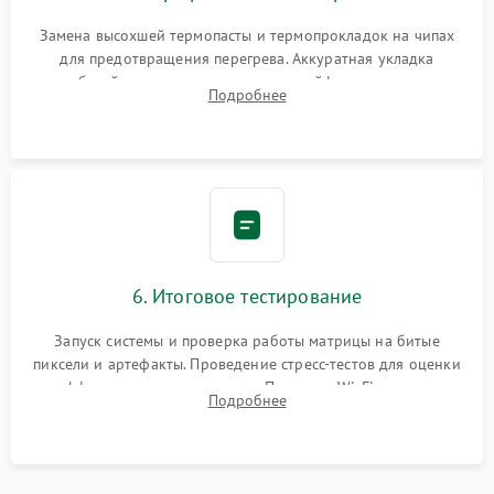
Замена высохшей термопасты и термопрокладок на чипах
для предотвращения перегрева. Аккуратная укладка
кабелей, подключение хрупких шлейфов матрицы и
Подробнее
надежная фиксация всех элементов внутри корпуса
моноблока.
6. Итоговое тестирование
Запуск системы и проверка работы матрицы на битые
пиксели и артефакты. Проведение стресс-тестов для оценки
эффективности охлаждения. Проверка Wi-Fi, камеры,
Подробнее
микрофона и всех портов перед выдачей устройства.