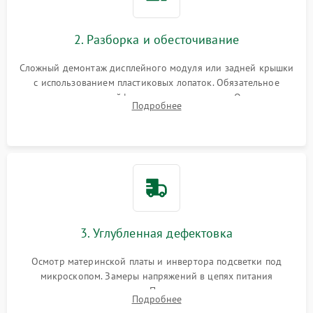
2. Разборка и обесточивание
Сложный демонтаж дисплейного модуля или задней крышки
с использованием пластиковых лопаток. Обязательное
отключение шлейфов матрицы и питания. Очистка
Подробнее
массивной системы охлаждения от скопившейся пыли.
3. Углубленная дефектовка
Осмотр материнской платы и инвертора подсветки под
микроскопом. Замеры напряжений в цепях питания
процессора и видеокарты. Проверка состояния жесткого
Подробнее
диска и оперативной памяти с помощью POST-карт и