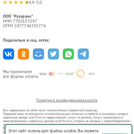
4.9-5.0
ООО "Русервис"
ИНН 7702633247
ОГРН 1077746335776
Поделиться в соц. сетях:
Мы принимаем
все формы оплаты
Политика конфиденциальности
Вся информация на сайте носит исключительно справочный характер.
Товарные знаки используются исключительно для описания устройств, в отношении которых
сервисные центры acer-fixim.ru предоставляют услуги по ремонту. Услуги оказываются в
неавторизованных сервисных центрах acer-fixim.ru, которые не связаны с правообладателями
товарных знаков или их официальными представителями.
Ремонт осуществляется для устройств, уже введенных в гражданский оборот в соответствии
Этот сайт использует файлы cookie. Вы можете
со статьей 1487 ГК РФ.