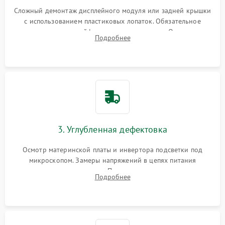
Сложный демонтаж дисплейного модуля или задней крышки
с использованием пластиковых лопаток. Обязательное
отключение шлейфов матрицы и питания. Очистка
Подробнее
массивной системы охлаждения от скопившейся пыли.
3. Углубленная дефектовка
Осмотр материнской платы и инвертора подсветки под
микроскопом. Замеры напряжений в цепях питания
процессора и видеокарты. Проверка состояния жесткого
Подробнее
диска и оперативной памяти с помощью POST-карт и
мультиметра.