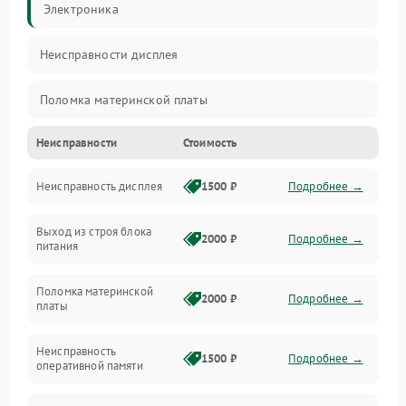
Электроника
Неисправности дисплея
Поломка материнской платы
Неисправности
Стоимость
Неисправность системы охлаждения
Неисправность дисплея
1500 ₽
Подробнее →
Неисправность BIOS
Выход из строя блока
Повреждение корпуса
2000 ₽
Подробнее →
питания
Поломка аудиосистемы (динамики, разъёмы)
Поломка материнской
2000 ₽
Подробнее →
платы
Неисправность Wi-Fi модуля
Неисправность
1500 ₽
Подробнее →
оперативной памяти
Повреждение разъёмов (USB, HDMI и др.)