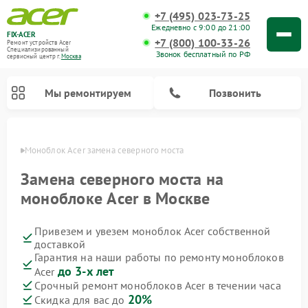
+7 (495) 023-73-25
Ежедневно с 9:00 до 21:00
FIX-ACER
+7 (800) 100-33-26
Ремонт устройств Acer
Специализированный
Звонок бесплатный по РФ
cервисный центр г.
Москва
Мы ремонтируем
Позвонить
оскве
Моноблок Acer замена северного моста
Замена северного моста на
моноблоке Acer в Москве
Привезем и увезем моноблок Acer собственной
доставкой
Гарантия на наши работы по ремонту моноблоков
до 3-х лет
Acer
Срочный ремонт моноблоков Acer в течении часа
20%
Скидка для вас до