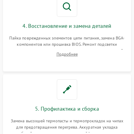
4. Восстановление и замена деталей
Пайка поврежденных элементов цепи питания, замена BGA-
компонентов или прошивка BIOS. Ремонт подсветки
матрицы, замена неисправного накопителя на скоростной
Подробнее
SSD или установка новых модулей памяти.
5. Профилактика и сборка
Замена высохшей термопасты и термопрокладок на чипах
для предотвращения перегрева. Аккуратная укладка
кабелей, подключение хрупких шлейфов матрицы и