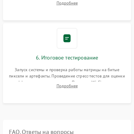
Подробнее
надежная фиксация всех элементов внутри корпуса
моноблока.
6. Итоговое тестирование
Запуск системы и проверка работы матрицы на битые
пиксели и артефакты. Проведение стресс-тестов для оценки
эффективности охлаждения. Проверка Wi-Fi, камеры,
Подробнее
микрофона и всех портов перед выдачей устройства.
FAQ. Ответы на вопросы