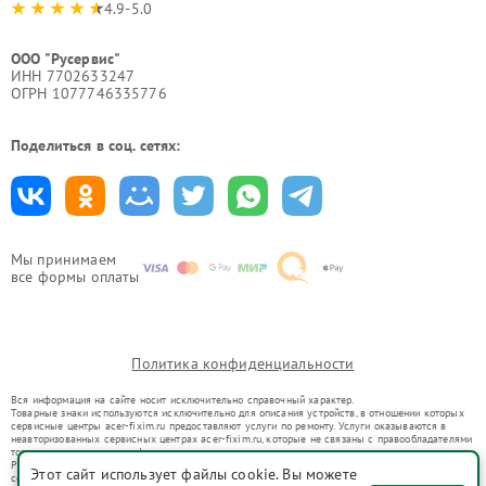
4.9-5.0
ООО "Русервис"
ИНН 7702633247
ОГРН 1077746335776
Поделиться в соц. сетях:
Мы принимаем
все формы оплаты
Политика конфиденциальности
Вся информация на сайте носит исключительно справочный характер.
Товарные знаки используются исключительно для описания устройств, в отношении которых
сервисные центры acer-fixim.ru предоставляют услуги по ремонту. Услуги оказываются в
неавторизованных сервисных центрах acer-fixim.ru, которые не связаны с правообладателями
товарных знаков или их официальными представителями.
Ремонт осуществляется для устройств, уже введенных в гражданский оборот в соответствии
Этот сайт использует файлы cookie. Вы можете
со статьей 1487 ГК РФ.