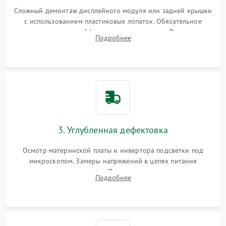
Сложный демонтаж дисплейного модуля или задней крышки
с использованием пластиковых лопаток. Обязательное
отключение шлейфов матрицы и питания. Очистка
Подробнее
массивной системы охлаждения от скопившейся пыли.
3. Углубленная дефектовка
Осмотр материнской платы и инвертора подсветки под
микроскопом. Замеры напряжений в цепях питания
процессора и видеокарты. Проверка состояния жесткого
Подробнее
диска и оперативной памяти с помощью POST-карт и
мультиметра.