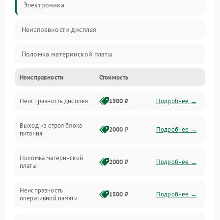
Электроника
Неисправности дисплея
Поломка материнской платы
Неисправности
Стоимость
Неисправность системы охлаждения
Неисправность дисплея
1500 ₽
Подробнее →
Неисправность BIOS
Выход из строя блока
Повреждение корпуса
2000 ₽
Подробнее →
питания
Поломка аудиосистемы (динамики, разъёмы)
Поломка материнской
2000 ₽
Подробнее →
платы
Неисправность Wi-Fi модуля
Неисправность
1500 ₽
Подробнее →
оперативной памяти
Повреждение разъёмов (USB, HDMI и др.)