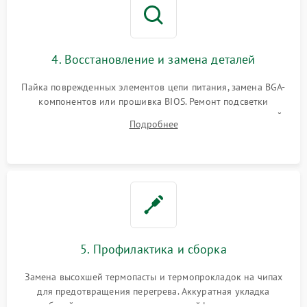
4. Восстановление и замена деталей
Пайка поврежденных элементов цепи питания, замена BGA-
компонентов или прошивка BIOS. Ремонт подсветки
матрицы, замена неисправного накопителя на скоростной
Подробнее
SSD или установка новых модулей памяти.
5. Профилактика и сборка
Замена высохшей термопасты и термопрокладок на чипах
для предотвращения перегрева. Аккуратная укладка
кабелей, подключение хрупких шлейфов матрицы и