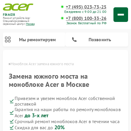
+7 (495) 023-73-25
Ежедневно с 9:00 до 21:00
FIX-ACER
+7 (800) 100-33-26
Ремонт устройств Acer
Специализированный
Звонок бесплатный по РФ
cервисный центр г.
Москва
Мы ремонтируем
Позвонить
оскве
Моноблок Acer замена южного моста
Замена южного моста на
моноблоке Acer в Москве
Привезем и увезем моноблок Acer собственной
доставкой
Гарантия на наши работы по ремонту моноблоков
до 3-х лет
Acer
Срочный ремонт моноблоков Acer в течении часа
20%
Скидка для вас до