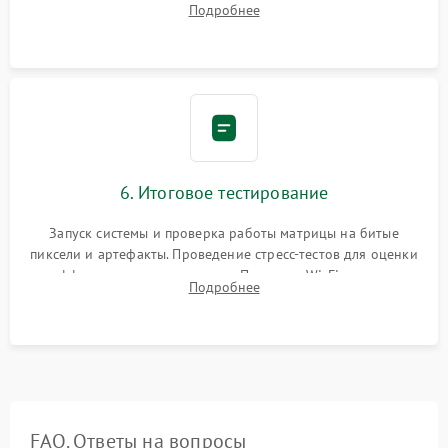
Подробнее
надежная фиксация всех элементов внутри корпуса
моноблока.
6. Итоговое тестирование
Запуск системы и проверка работы матрицы на битые
пиксели и артефакты. Проведение стресс-тестов для оценки
эффективности охлаждения. Проверка Wi-Fi, камеры,
Подробнее
микрофона и всех портов перед выдачей устройства.
FAQ. Ответы на вопросы