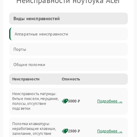
Неисправности ноутбука Acer
Виды неисправностей
Аппаратные неисправности
Порты
Общие поломки
Неисправности
Стоимость
Устройства
Неисправность матрицы:
Программные ошибки
битые пиксели, мерцание,
5000 ₽
Подробнее →
полосы, отсутствие
подсветки
Электрические и системные сбои
Поломка клавиатуры:
Интерфейсные проблемы
неработающие клавиши,
2500 ₽
Подробнее →
залипание, отсутствие