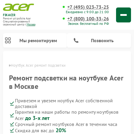
+7 (495) 023-73-25
Ежедневно с 9:00 до 21:00
FIX-ACER
+7 (800) 100-33-26
Ремонт устройств Acer
Специализированный
Звонок бесплатный по РФ
cервисный центр г.
Москва
Мы ремонтируем
Позвонить
оскве
Ноутбук Acer ремонт подсветки
Ремонт подсветки на ноутбуке Acer
в Москве
Привезем и увезем ноутбук Acer собственной
доставкой
Гарантия на наши работы по ремонту ноутбуков
до 3-х лет
Acer
Срочный ремонт ноутбуков Acer в течении часа
20%
Скидка для вас до