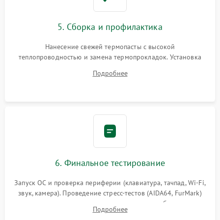
5. Сборка и профилактика
Нанесение свежей термопасты с высокой
теплопроводностью и замена термопрокладок. Установка
системы охлаждения, подключение всех внутренних
Подробнее
шлейфов, модулей памяти и накопителей. Предварительная
сборка корпуса.
6. Финальное тестирование
Запуск ОС и проверка периферии (клавиатура, тачпад, Wi-Fi,
звук, камера). Проведение стресс-тестов (AIDA64, FurMark)
для контроля температурного режима и стабильности
Подробнее
системы под пиковой нагрузкой.