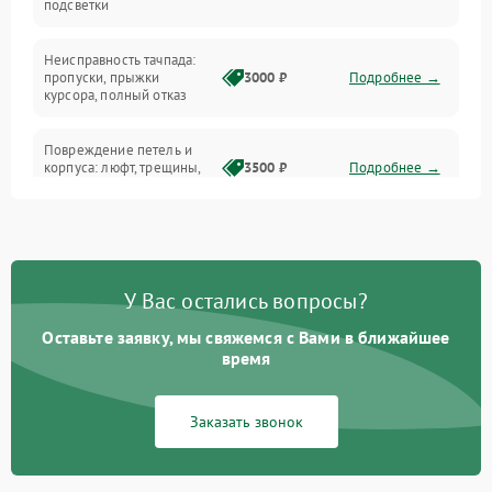
подсветки
Батарея
Неисправность тачпада:
Сеть и интернет
пропуски, прыжки
3000 ₽
Подробнее →
курсора, полный отказ
Система охлаждения
Повреждение петель и
корпуса: люфт, трещины,
3500 ₽
Подробнее →
деформация
Проблемы аккумулятора:
быстрая разрядка,
2500 ₽
Подробнее →
невозможность зарядки,
вздутие
У Вас остались вопросы?
Оставьте заявку, мы свяжемся с Вами в ближайшее
Неисправность зарядного
время
устройства или разъёма
2000 ₽
Подробнее →
питания
Заказать звонок
Перегрев из‑за пыли,
износа термопасты или
2500 ₽
Подробнее →
неисправности кулера