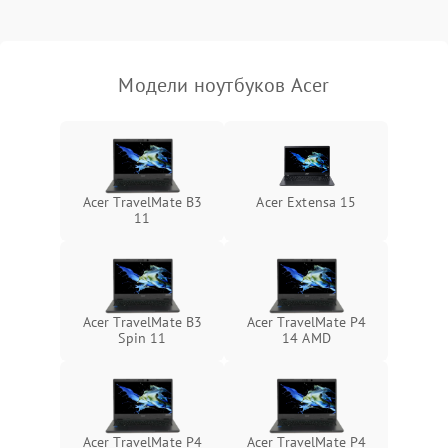
Выход из строя SSD или
HDD: медленная загрузка,
3000 ₽
Подробнее →
ошибки чтения,
пропадание диска
Модели ноутбуков Acer
Неисправность
оперативной памяти:
2000 ₽
Подробнее →
вылеты приложений,
синие экраны
Acer TravelMate B3
Acer Extensa 15
11
Проблемы Wi‑Fi или
2500 ₽
Подробнее →
Bluetooth модулей
Acer TravelMate B3
Acer TravelMate P4
Spin 11
14 AMD
Acer TravelMate P4
Acer TravelMate P4