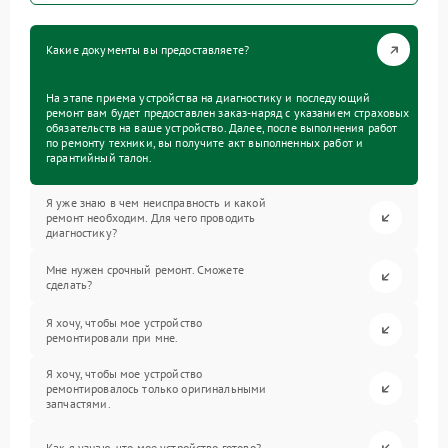
Какие документы вы предоставляете?
На этапе приема устройства на диагностику и последующий
ремонт вам будет предоставлен заказ-наряд с указанием страховых
обязательств на ваше устройство. Далее, после выполнения работ
по ремонту техники, вы получите акт выполненных работ и
гарантийный талон.
Я уже знаю в чем неисправность и какой
ремонт необходим. Для чего проводить
диагностику?
Мне нужен срочный ремонт. Сможете
сделать?
Я хочу, чтобы мое устройство
ремонтировали при мне.
Я хочу, чтобы мое устройство
ремонтировалось только оригинальными
запчастями.
Как я узнаю, что мое устройство готово?