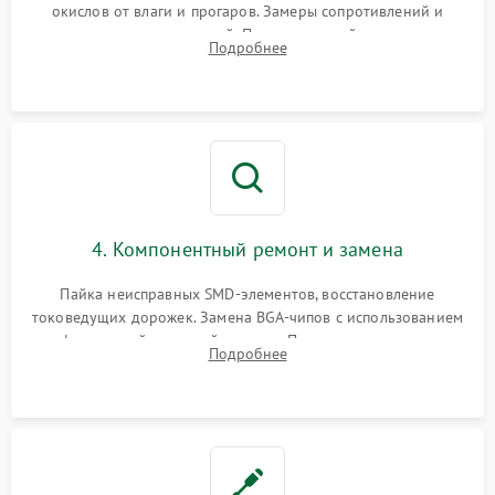
окислов от влаги и прогаров. Замеры сопротивлений и
дежурных напряжений. Проверка цепей питания,
Подробнее
мультиконтроллера, процессора и видеочипа.
4. Компонентный ремонт и замена
Пайка неисправных SMD-элементов, восстановление
токоведущих дорожек. Замена BGA-чипов с использованием
инфракрасной паяльной станции. Прошивка микросхемы
Подробнее
BIOS или замена поврежденных портов USB