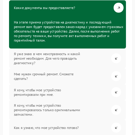
Какие документы вы предоставляете?
На этапе приема устройства на диагностику и последующий
ремонт вам будет предоставлен заказ-наряд с указанием страховых
обязательств на ваше устройство. Далее, после выполнения работ
по ремонту техники, вы получите акт выполненных работ и
гарантийный талон.
Я уже знаю в чем неисправность и какой
ремонт необходим. Для чего проводить
диагностику?
Мне нужен срочный ремонт. Сможете
сделать?
Я хочу, чтобы мое устройство
ремонтировали при мне.
Я хочу, чтобы мое устройство
ремонтировалось только оригинальными
запчастями.
Как я узнаю, что мое устройство готово?