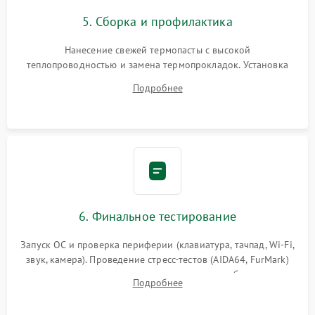
5. Сборка и профилактика
Нанесение свежей термопасты с высокой
теплопроводностью и замена термопрокладок. Установка
системы охлаждения, подключение всех внутренних
Подробнее
шлейфов, модулей памяти и накопителей. Предварительная
сборка корпуса.
6. Финальное тестирование
Запуск ОС и проверка периферии (клавиатура, тачпад, Wi-Fi,
звук, камера). Проведение стресс-тестов (AIDA64, FurMark)
для контроля температурного режима и стабильности
Подробнее
системы под пиковой нагрузкой.