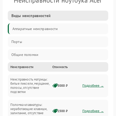
Неисправности ноутбука Acer
Виды неисправностей
Аппаратные неисправности
Порты
Общие поломки
Неисправности
Стоимость
Устройства
Неисправность матрицы:
Программные ошибки
битые пиксели, мерцание,
5000 ₽
Подробнее →
полосы, отсутствие
подсветки
Электрические и системные сбои
Поломка клавиатуры:
Интерфейсные проблемы
неработающие клавиши,
2500 ₽
Подробнее →
залипание, отсутствие