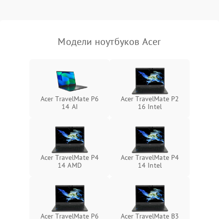
Выход из строя SSD или
HDD: медленная загрузка,
3000 ₽
Подробнее →
ошибки чтения,
пропадание диска
Модели ноутбуков Acer
Неисправность
оперативной памяти:
2000 ₽
Подробнее →
вылеты приложений,
синие экраны
Acer TravelMate P6
Acer TravelMate P2
14 AI
16 Intel
Проблемы Wi‑Fi или
2500 ₽
Подробнее →
Bluetooth модулей
Acer TravelMate P4
Acer TravelMate P4
14 AMD
14 Intel
Acer TravelMate P6
Acer TravelMate B3