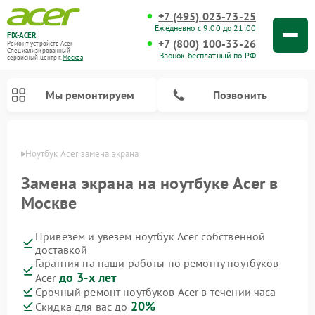
+7 (495) 023-73-25
Ежедневно с 9:00 до 21:00
FIX-ACER
+7 (800) 100-33-26
Ремонт устройств Acer
Специализированный
Звонок бесплатный по РФ
cервисный центр г.
Москва
Мы ремонтируем
Позвонить
оскве
Ноутбук Acer замена экрана
Замена экрана на ноутбуке Acer в
Москве
Привезем и увезем ноутбук Acer собственной
доставкой
Гарантия на наши работы по ремонту ноутбуков
до 3-х лет
Acer
Срочный ремонт ноутбуков Acer в течении часа
20%
Скидка для вас до