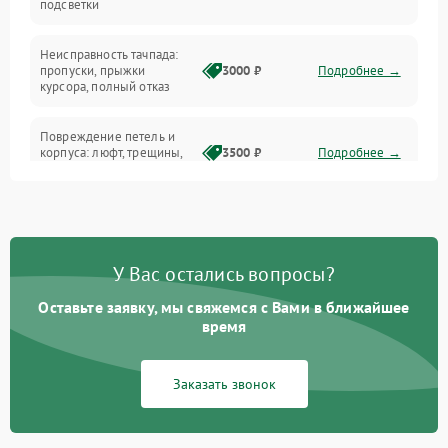
подсветки
Батарея
Неисправность тачпада:
Сеть и интернет
пропуски, прыжки
3000 ₽
Подробнее →
курсора, полный отказ
Система охлаждения
Повреждение петель и
корпуса: люфт, трещины,
3500 ₽
Подробнее →
деформация
Проблемы аккумулятора:
быстрая разрядка,
2500 ₽
Подробнее →
невозможность зарядки,
вздутие
У Вас остались вопросы?
Оставьте заявку, мы свяжемся с Вами в ближайшее
Неисправность зарядного
время
устройства или разъёма
2000 ₽
Подробнее →
питания
Заказать звонок
Перегрев из‑за пыли,
износа термопасты или
2500 ₽
Подробнее →
неисправности кулера