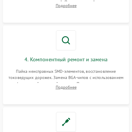
дежурных напряжений. Проверка цепей питания,
Подробнее
мультиконтроллера, процессора и видеочипа.
4. Компонентный ремонт и замена
Пайка неисправных SMD-элементов, восстановление
токоведущих дорожек. Замена BGA-чипов с использованием
инфракрасной паяльной станции. Прошивка микросхемы
Подробнее
BIOS или замена поврежденных портов USB