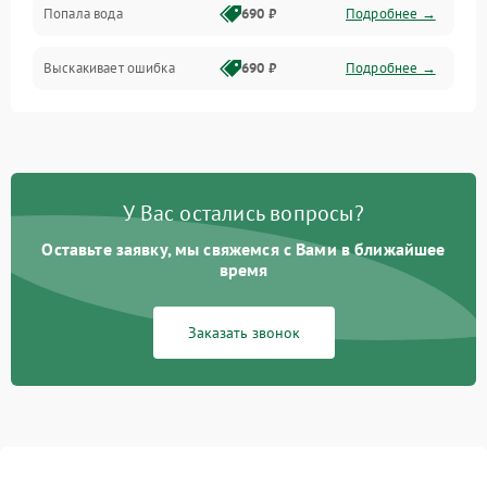
Попала вода
690 ₽
Подробнее →
Разговор (микрофон, динамик)
Выскакивает ошибка
690 ₽
Подробнее →
Перегрев и нестабильная работа
Влага и механические повреждения
Сеть и интернет
У Вас остались вопросы?
Зарядка и разъёмы
Оставьте заявку, мы свяжемся с Вами в ближайшее
время
Программные сбои
Заказать звонок
Память и данные
Режим работы
Связь и беспроводные модули