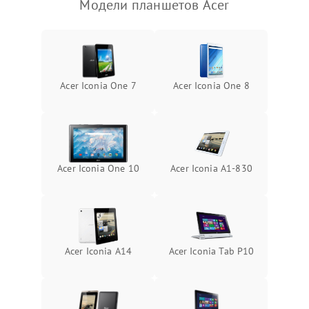
Модели планшетов Acer
Камера
Сенсорное управление
Проблемы с механикой
Acer Iconia One 7
Acer Iconia One 8
Питание и аккумулятор
Кнопки и органы управления
Acer Iconia One 10
Acer Iconia A1‑830
Звук и аудио
Камеры
Acer Iconia A14
Acer Iconia Tab P10
ПО