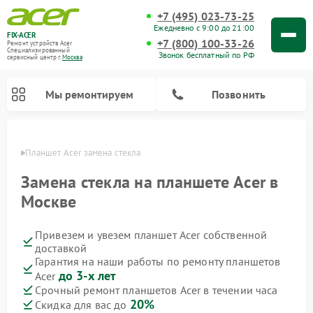
+7 (495) 023-73-25
Ежедневно с 9:00 до 21:00
FIX-ACER
+7 (800) 100-33-26
Ремонт устройств Acer
Специализированный
Звонок бесплатный по РФ
cервисный центр г.
Москва
Мы ремонтируем
Позвонить
оскве
Планшет Acer замена стекла
Замена стекла на планшете Acer в
Москве
Привезем и увезем планшет Acer собственной
доставкой
Гарантия на наши работы по ремонту планшетов
до 3-х лет
Acer
Срочный ремонт планшетов Acer в течении часа
20%
Скидка для вас до