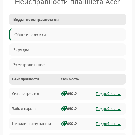
Неисправности планшета Acer
Виды неисправностей
Общие поломки
Зарядка
Электропитание
Неисправности
Стоимость
Экран и изображение
Сильно греется
690 ₽
Подробнее →
Дисплей
Забыл пароль
690 ₽
Подробнее →
Экран (дисплей)
Не видит карту памяти
690 ₽
Подробнее →
Связь