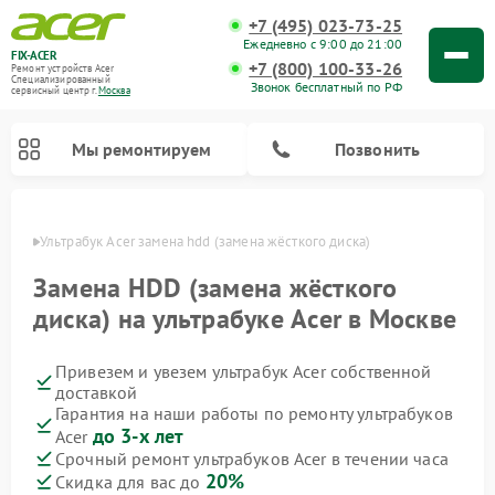
+7 (495) 023-73-25
Ежедневно с 9:00 до 21:00
FIX-ACER
+7 (800) 100-33-26
Ремонт устройств Acer
Специализированный
Звонок бесплатный по РФ
cервисный центр г.
Москва
Мы ремонтируем
Позвонить
оскве
Ультрабук Acer замена hdd (замена жёсткого диска)
Замена HDD (замена жёсткого
диска) на ультрабуке Acer в Москве
Привезем и увезем ультрабук Acer собственной
доставкой
Гарантия на наши работы по ремонту ультрабуков
до 3-х лет
Acer
Срочный ремонт ультрабуков Acer в течении часа
20%
Скидка для вас до