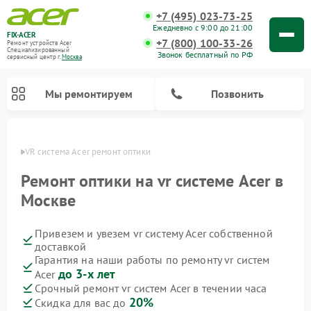
+7 (495) 023-73-25
Ежедневно с 9:00 до 21:00
FIX-ACER
+7 (800) 100-33-26
Ремонт устройств Acer
Специализированный
Звонок бесплатный по РФ
cервисный центр г.
Москва
Мы ремонтируем
Позвонить
оскве
VR система Acer ремонт оптики
Ремонт оптики на vr системе Acer в
Москве
Привезем и увезем vr систему Acer собственной
доставкой
Гарантия на наши работы по ремонту vr систем
до 3-х лет
Acer
Срочный ремонт vr систем Acer в течении часа
20%
Скидка для вас до