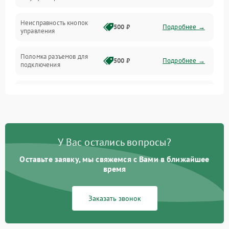
Механика
Неисправность кнопок
500 ₽
Подробнее →
управления
Поломка разъемов для
500 ₽
Подробнее →
подключения
Неисправность системы
1000 ₽
Подробнее →
звука
Повреждение проводов
500 ₽
Подробнее →
У Вас остались вопросы?
Неисправность системы
1000 ₽
Подробнее →
защиты от перегрузок
Оставьте заявку, мы свяжемся с Вами в ближайшее
время
Поломка системы
автоматического
1000 ₽
Подробнее →
Заказать звонок
отключения
Неисправность системы