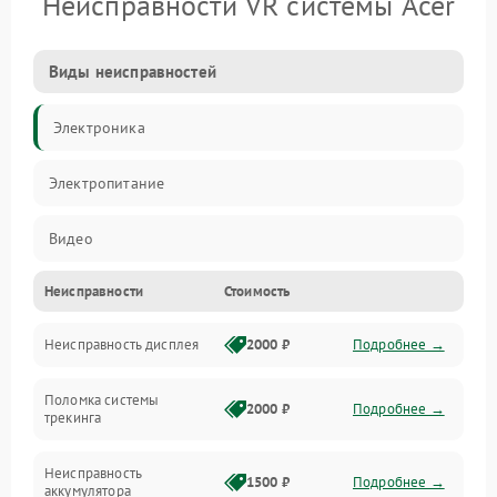
Неисправности VR системы Acer
Виды неисправностей
Электроника
Электропитание
Видео
Неисправности
Стоимость
ПО
Неисправность дисплея
2000 ₽
Подробнее →
Сенсоры
Поломка системы
Механические повреждения
2000 ₽
Подробнее →
трекинга
Оптика
Неисправность
1500 ₽
Подробнее →
аккумулятора