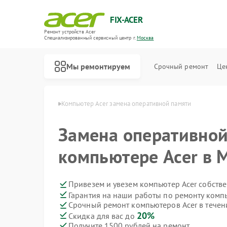
FIX-ACER
Ремонт устройств Acer
Специализированный cервисный центр г.
Москва
Мы ремонтируем
Срочный ремонт
Це
теров Acer в Москве
Компьютер Acer замена оперативной памяти
Замена оперативной
компьютере Acer в 
Привезем и увезем компьютер Acer собств
Гарантия на наши работы по ремонту комп
Срочный ремонт компьютеров Acer в течен
20%
Скидка для вас до
Получите 1500 рублей на ремонт
Ремонт электросамокатов Acer