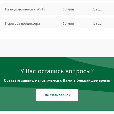
Не подключается к Wi-Fi
60 мин
1 год
Перегрев процессора
60 мин
1 год
Проблемы с видеокартой
60 мин
1 год
Проблемы с подключением
60 мин
1 год
внешних устройств
У Вас остались вопросы?
Не работает система охлаждения
60 мин
1 год
Оставьте заявку, мы свяжемся с Вами в ближайшее время
Ошибки в работе оперативной
60 мин
1 год
памяти
Заказать звонок
Не распознается USB-порт
60 мин
1 год