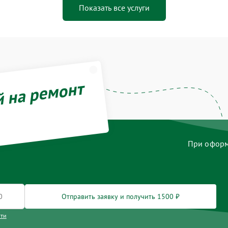
Показать все услуги
й на ремонт
При оформл
Отправить заявку и получить 1500 ₽
сти